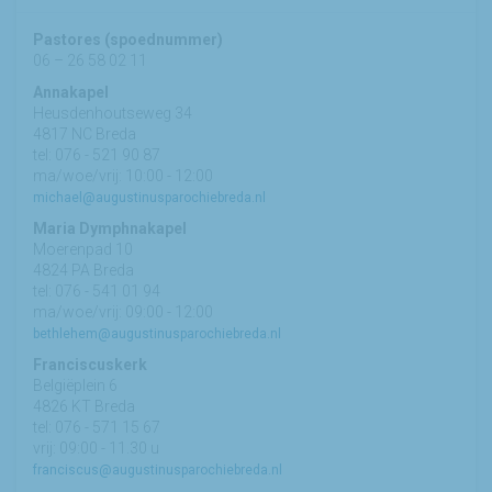
Pastores (spoednummer)
06 – 26 58 02 11
Annakapel
Heusdenhoutseweg 34
4817 NC Breda
tel: 076 - 521 90 87
ma/woe/vrij: 10:00 - 12:00
michael@augustinusparochiebreda.nl
Maria Dymphnakapel
Moerenpad 10
4824 PA Breda
tel: 076 - 541 01 94
ma/woe/vrij: 09:00 - 12:00
bethlehem@augustinusparochiebreda.nl
Franciscuskerk
Belgiëplein 6
4826 KT Breda
tel: 076 - 571 15 67
vrij: 09:00 - 11.30 u
franciscus@augustinusparochiebreda.nl