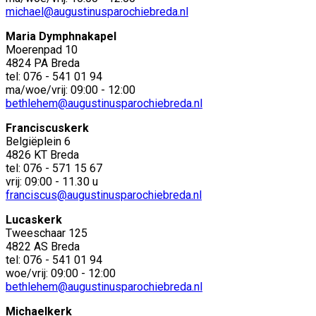
michael@augustinusparochiebreda.nl
Maria Dymphnakapel
Moerenpad 10
4824 PA Breda
tel: 076 - 541 01 94
ma/woe/vrij: 09:00 - 12:00
bethlehem@augustinusparochiebreda.nl
Franciscuskerk
Belgiëplein 6
4826 KT Breda
tel: 076 - 571 15 67
vrij: 09:00 - 11.30 u
franciscus@augustinusparochiebreda.nl
Lucaskerk
Tweeschaar 125
4822 AS Breda
tel: 076 - 541 01 94
woe/vrij: 09:00 - 12:00
bethlehem@augustinusparochiebreda.nl
Michaelkerk