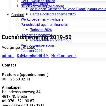
Het Huwelijk en jubilea
Caritas en diakonie
De Ziekenzalving (bedienen)
de inlopen ‘Clement’ en ‘voor Elkaar’, plaats van
Caritas collecteschema 2026
Contact
Werkgroepen en vrijwilligers
Parochiebijdragen en financiën
Tarieven 2026
Uitvaart en begraven
Eucharistieviering 2019-50
Grafrechten en onderhoud
Vertrouwenspersoon
Voorganger: R. Lobo
Tarieven 2026
admin
-
6 december 2019
-
No Comments
Privacy beleid
Contact
Pastores (spoednummer)
06 – 26 58 02 11
Annakapel
Heusdenhoutseweg 34
4817 NC Breda
tel: 076 - 521 90 87
ma/woe/vrij: 10:00 - 12:00