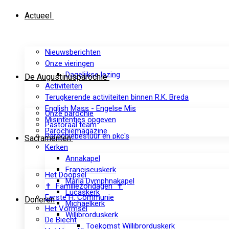
Actueel
Nieuwsberichten
Onze vieringen
Dagelijkse lezing
De Augustinusparochie
Activiteiten
Terugkerende activiteiten binnen R.K. Breda
English Mass - Engelse Mis
Onze parochie
Misintenties opgeven
Pastoraal team
Parochiemagazine
Parochiebestuur en pkc's
Sacramenten
Kerken
Annakapel
Franciscuskerk
Het Doopsel
Maria Dymphnakapel
✝ Familiezondagen ✝
Lucaskerk
Eerste H. Communie
Doneren
Michaelkerk
Het Vormsel
Willibrorduskerk
De Biecht
Toekomst Willibrorduskerk