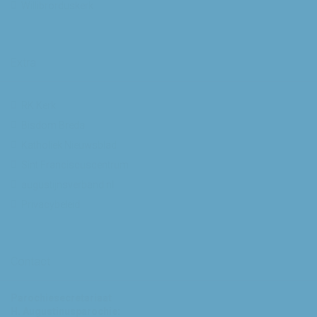
Willibrorduskerk
Extra
RK Kerk
Bisdom Breda
Katholiek Nieuwsblad
Sint Franciscuscentrum
augustijnsverband.nl
Privacybeleid
Contact
Parochiesecretariaat
H. Augustinusparochie: