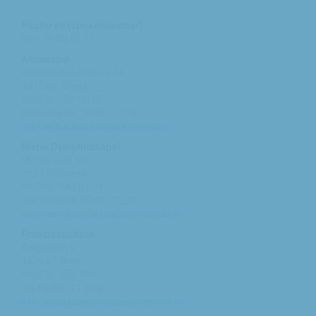
Pastores (spoednummer)
06 – 26 58 02 11
Annakapel
Heusdenhoutseweg 34
4817 NC Breda
tel: 076 - 521 90 87
ma/woe/vrij: 10:00 - 12:00
michael@augustinusparochiebreda.nl
Maria Dymphnakapel
Moerenpad 10
4824 PA Breda
tel: 076 - 541 01 94
ma/woe/vrij: 09:00 - 12:00
bethlehem@augustinusparochiebreda.nl
Franciscuskerk
Belgiëplein 6
4826 KT Breda
tel: 076 - 571 15 67
vrij: 09:00 - 11.30 u
franciscus@augustinusparochiebreda.nl