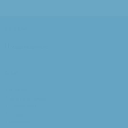
Social Media
/Augustinusparochie
Kerken
Annakapel
Maria Dymphnakapel
Franciscuskerk
Lucaskerk
Michaelkerk