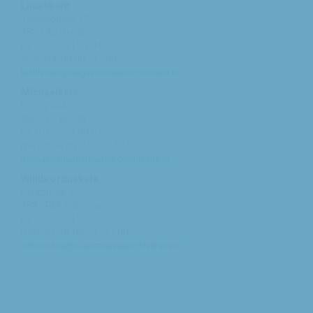
Lucaskerk
Tweeschaar 125
4822 AS Breda
tel: 076 - 541 01 94
woe/vrij: 09:00 - 12:00
bethlehem@augustinusparochiebreda.nl
Michaelkerk
Hooghout 67
4817 EA Breda
tel: 076 - 521 90 87
ma /woe/vrij: 10:00 - 12:00
michael@augustinusparochiebreda.nl
Willibrorduskerk
Kerkstraat 1
4847 RM Teteringen
tel: 076 - 571 32 03
ma t/m vrij: 09:30 - 11:00
willibrordus@augustinusparochiebreda.nl