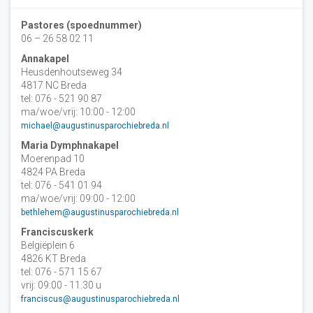
Pastores (spoednummer)
06 – 26 58 02 11
Annakapel
Heusdenhoutseweg 34
4817 NC Breda
tel: 076 - 521 90 87
ma/woe/vrij: 10:00 - 12:00
michael@augustinusparochiebreda.nl
Maria Dymphnakapel
Moerenpad 10
4824 PA Breda
tel: 076 - 541 01 94
ma/woe/vrij: 09:00 - 12:00
bethlehem@augustinusparochiebreda.nl
Franciscuskerk
Belgiëplein 6
4826 KT Breda
tel: 076 - 571 15 67
vrij: 09:00 - 11.30 u
franciscus@augustinusparochiebreda.nl