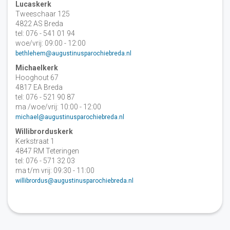
Lucaskerk
Tweeschaar 125
4822 AS Breda
tel: 076 - 541 01 94
woe/vrij: 09:00 - 12:00
bethlehem@augustinusparochiebreda.nl
Michaelkerk
Hooghout 67
4817 EA Breda
tel: 076 - 521 90 87
ma /woe/vrij: 10:00 - 12:00
michael@augustinusparochiebreda.nl
Willibrorduskerk
Kerkstraat 1
4847 RM Teteringen
tel: 076 - 571 32 03
ma t/m vrij: 09:30 - 11:00
willibrordus@augustinusparochiebreda.nl