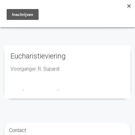
Toggle
navigation
Eucharistieviering
Voorganger: R. Supardi
admin
-
23 december 2019
-
No Comments
Contact