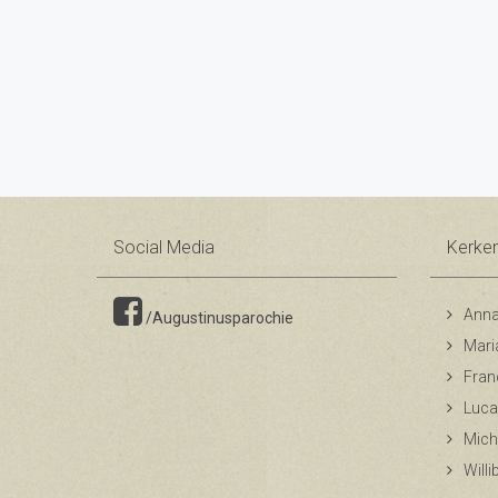
Social Media
Kerke
Anna
/Augustinusparochie
Mari
Fran
Luca
Mich
Will