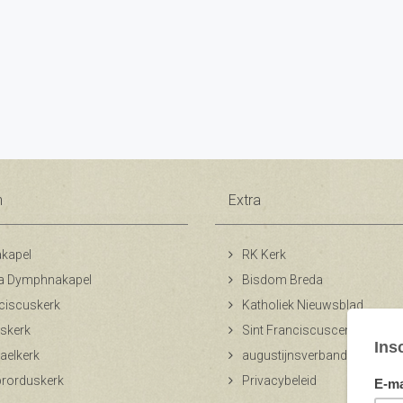
n
Extra
kapel
RK Kerk
a Dymphnakapel
Bisdom Breda
ciscuskerk
Katholiek Nieuwsblad
skerk
Sint Franciscuscentrum
aelkerk
augustijnsverband.nl
ibrorduskerk
Privacybeleid