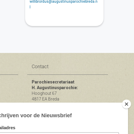
willibrordus@augustinusparochiebreda.n
l
Contact
Parochiesecretariaat
H. Augustinusparochie:
Hooghout 67
4817 EA Breda
KvK nr 74865846
Bereikbaar op ma-woe-vrijdag van
10.00 - 12.00 uur.
michael@augustinusparochiebreda.nl
076 - 521 90 87