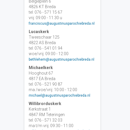
Belgiëplein 6
4826 KT Breda
tel: 076 - 571 15 67
vrij: 09:00 - 11.30 u
franciscus@augustinusparochiebreda.nl
Lucaskerk
Tweeschaar 125
4822 AS Breda
tel: 076 - 541 01 94
woe/vrij: 09:00 - 12:00
bethlehem@augustinusparochiebreda.nl
Michaelkerk
Hooghout 67
4817 EA Breda
tel: 076 - 521 90 87
ma /woe/vrij: 10:00 - 12:00
michael@augustinusparochiebreda.nl
Willibrorduskerk
Kerkstraat 1
4847 RM Teteringen
tel: 076 - 571 32 03
ma t/m vrij: 09:30 - 11:00