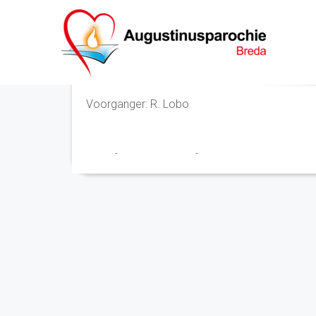
Eucharistieviering
Voorganger: R. Lobo
admin
-
23 december 2019
-
No Comments