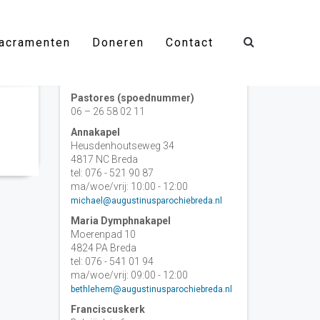
acramenten
Doneren
Contact
Contact
Pastores (spoednummer)
06 – 26 58 02 11
Annakapel
Heusdenhoutseweg 34
4817 NC Breda
tel: 076 - 521 90 87
ma/woe/vrij: 10:00 - 12:00
michael@augustinusparochiebreda.nl
Maria Dymphnakapel
Moerenpad 10
4824 PA Breda
tel: 076 - 541 01 94
ma/woe/vrij: 09:00 - 12:00
bethlehem@augustinusparochiebreda.nl
Franciscuskerk