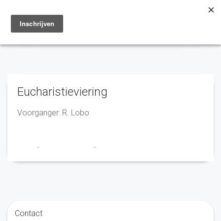
Toggle
navigation
Eucharistieviering
Voorganger: R. Lobo
admin
-
23 december 2019
-
No Comments
Contact