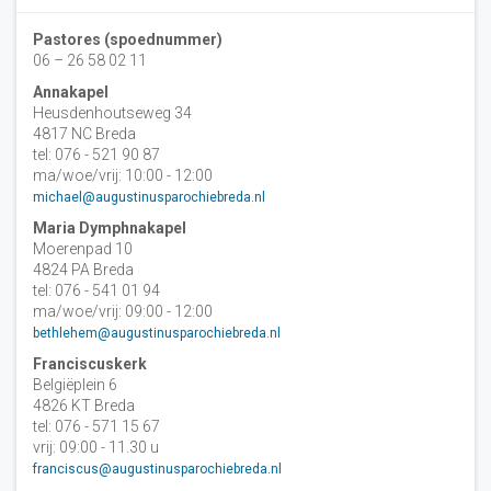
Pastores (spoednummer)
06 – 26 58 02 11
Annakapel
Heusdenhoutseweg 34
4817 NC Breda
tel: 076 - 521 90 87
ma/woe/vrij: 10:00 - 12:00
michael@augustinusparochiebreda.nl
Maria Dymphnakapel
Moerenpad 10
4824 PA Breda
tel: 076 - 541 01 94
ma/woe/vrij: 09:00 - 12:00
bethlehem@augustinusparochiebreda.nl
Franciscuskerk
Belgiëplein 6
4826 KT Breda
tel: 076 - 571 15 67
vrij: 09:00 - 11.30 u
franciscus@augustinusparochiebreda.nl