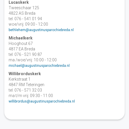
Lucaskerk
Tweeschaar 125
4822 AS Breda
tel: 076 - 541 01 94
woe/vrij: 09:00 - 12:00
bethlehem@augustinusparochiebreda.nl
Michaelkerk
Hooghout 67
4817 EA Breda
tel: 076 - 521 90 87
ma /woe/vrij: 10:00 - 12:00
michael@augustinusparochiebreda.nl
Willibrorduskerk
Kerkstraat 1
4847 RM Teteringen
tel: 076 - 571 32 03
ma t/m vrij: 09:30 - 11:00
willibrordus@augustinusparochiebreda.nl