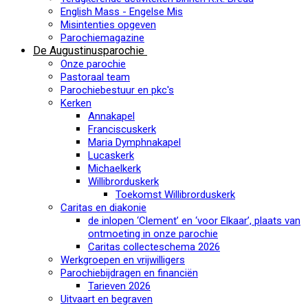
English Mass - Engelse Mis
Misintenties opgeven
Parochiemagazine
De Augustinusparochie
Onze parochie
Pastoraal team
Parochiebestuur en pkc's
Kerken
Annakapel
Franciscuskerk
Maria Dymphnakapel
Lucaskerk
Michaelkerk
Willibrorduskerk
Toekomst Willibrorduskerk
Caritas en diakonie
de inlopen ‘Clement’ en ‘voor Elkaar’, plaats van
ontmoeting in onze parochie
Caritas collecteschema 2026
Werkgroepen en vrijwilligers
Parochiebijdragen en financiën
Tarieven 2026
Uitvaart en begraven