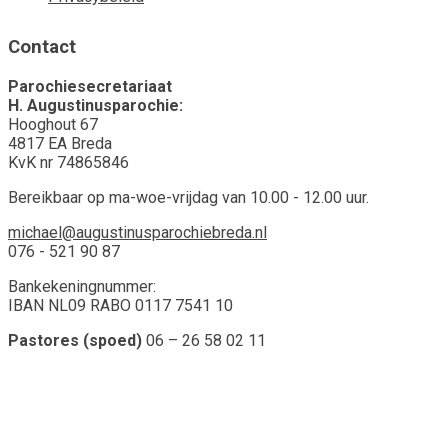
Contact
Parochiesecretariaat
H. Augustinusparochie:
Hooghout 67
4817 EA Breda
KvK nr 74865846
Bereikbaar op ma-woe-vrijdag van 10.00 - 12.00 uur.
michael@augustinusparochiebreda.nl
076 - 521 90 87
Bankekeningnummer:
IBAN NL09 RABO 0117 7541 10
Pastores (spoed)
06 – 26 58 02 11