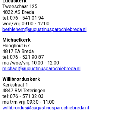
Lucaskerk
Tweeschaar 125
4822 AS Breda
tel: 076 - 541 01 94
woe/vrij: 09:00 - 12:00
bethlehem@augustinusparochiebreda.nl
Michaelkerk
Hooghout 67
4817 EA Breda
tel: 076 - 521 90 87
ma /woe/vrij: 10:00 - 12:00
michael@augustinusparochiebreda.nl
Willibrorduskerk
Kerkstraat 1
4847 RM Teteringen
tel: 076 - 571 32 03
ma t/m vrij: 09:30 - 11:00
willibrordus@augustinusparochiebreda.nl