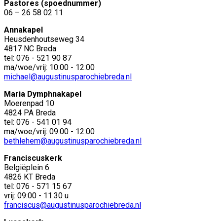
Pastores (spoednummer)
06 – 26 58 02 11
Annakapel
Heusdenhoutseweg 34
4817 NC Breda
tel: 076 - 521 90 87
ma/woe/vrij: 10:00 - 12:00
michael@augustinusparochiebreda.nl
Maria Dymphnakapel
Moerenpad 10
4824 PA Breda
tel: 076 - 541 01 94
ma/woe/vrij: 09:00 - 12:00
bethlehem@augustinusparochiebreda.nl
Franciscuskerk
Belgiëplein 6
4826 KT Breda
tel: 076 - 571 15 67
vrij: 09:00 - 11.30 u
franciscus@augustinusparochiebreda.nl