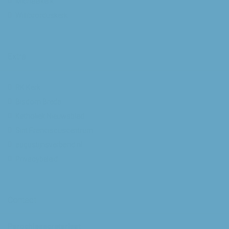
Michaelkerk
Willibrorduskerk
Extra
RK Kerk
Bisdom Breda
Katholiek Nieuwsblad
Sint Franciscuscentrum
augustijnsverband.nl
Privacybeleid
Contact
Parochiesecretariaat