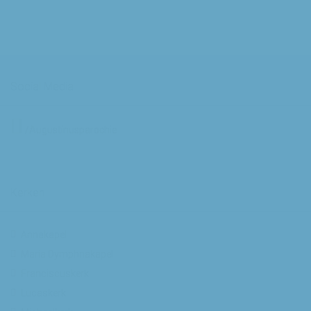
Social Media
/Augustinusparochie
Kerken
Annakapel
Maria Dymphnakapel
Franciscuskerk
Lucaskerk