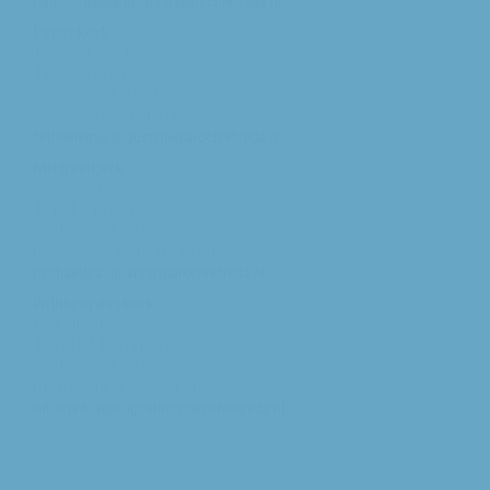
franciscus@augustinusparochiebreda.nl
Lucaskerk
Tweeschaar 125
4822 AS Breda
tel: 076 - 541 01 94
woe/vrij: 09:00 - 12:00
bethlehem@augustinusparochiebreda.nl
Michaelkerk
Hooghout 67
4817 EA Breda
tel: 076 - 521 90 87
ma /woe/vrij: 10:00 - 12:00
michael@augustinusparochiebreda.nl
Willibrorduskerk
Kerkstraat 1
4847 RM Teteringen
tel: 076 - 571 32 03
ma t/m vrij: 09:30 - 11:00
willibrordus@augustinusparochiebreda.nl