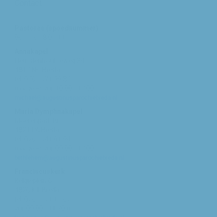
Contact
Pastores (spoednummer)
06 – 26 58 02 11
Annakapel
Heusdenhoutseweg 34
4817 NC Breda
tel: 076 - 521 90 87
ma/woe/vrij: 10:00 - 12:00
michael@augustinusparochiebreda.nl
Maria Dymphnakapel
Moerenpad 10
4824 PA Breda
tel: 076 - 541 01 94
ma/woe/vrij: 09:00 - 12:00
bethlehem@augustinusparochiebreda.nl
Franciscuskerk
Belgiëplein 6
4826 KT Breda
tel: 076 - 571 15 67
vrij: 09:00 - 11.30 u