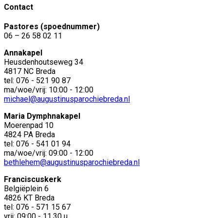
Contact
Pastores (spoednummer)
06 – 26 58 02 11
Annakapel
Heusdenhoutseweg 34
4817 NC Breda
tel: 076 - 521 90 87
ma/woe/vrij: 10:00 - 12:00
michael@augustinusparochiebreda.nl
Maria Dymphnakapel
Moerenpad 10
4824 PA Breda
tel: 076 - 541 01 94
ma/woe/vrij: 09:00 - 12:00
bethlehem@augustinusparochiebreda.nl
Franciscuskerk
Belgiëplein 6
4826 KT Breda
tel: 076 - 571 15 67
vrij: 09:00 - 11.30 u