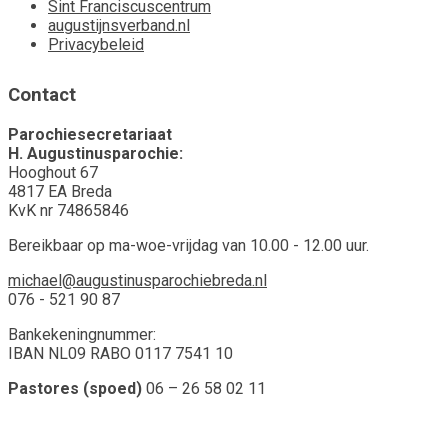
Sint Franciscuscentrum
augustijnsverband.nl
Privacybeleid
Contact
Parochiesecretariaat
H. Augustinusparochie:
Hooghout 67
4817 EA Breda
KvK nr 74865846
Bereikbaar op ma-woe-vrijdag van 10.00 - 12.00 uur.
michael@augustinusparochiebreda.nl
076 - 521 90 87
Bankekeningnummer:
IBAN NL09 RABO 0117 7541 10
Pastores (spoed)
06 – 26 58 02 11