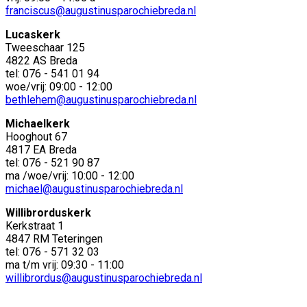
franciscus@augustinusparochiebreda.nl
Lucaskerk
Tweeschaar 125
4822 AS Breda
tel: 076 - 541 01 94
woe/vrij: 09:00 - 12:00
bethlehem@augustinusparochiebreda.nl
Michaelkerk
Hooghout 67
4817 EA Breda
tel: 076 - 521 90 87
ma /woe/vrij: 10:00 - 12:00
michael@augustinusparochiebreda.nl
Willibrorduskerk
Kerkstraat 1
4847 RM Teteringen
tel: 076 - 571 32 03
ma t/m vrij: 09:30 - 11:00
willibrordus@augustinusparochiebreda.nl