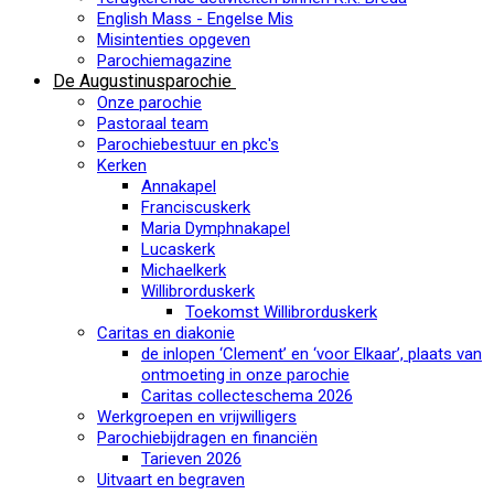
English Mass - Engelse Mis
Misintenties opgeven
Parochiemagazine
De Augustinusparochie
Onze parochie
Pastoraal team
Parochiebestuur en pkc's
Kerken
Annakapel
Franciscuskerk
Maria Dymphnakapel
Lucaskerk
Michaelkerk
Willibrorduskerk
Toekomst Willibrorduskerk
Caritas en diakonie
de inlopen ‘Clement’ en ‘voor Elkaar’, plaats van
ontmoeting in onze parochie
Caritas collecteschema 2026
Werkgroepen en vrijwilligers
Parochiebijdragen en financiën
Tarieven 2026
Uitvaart en begraven