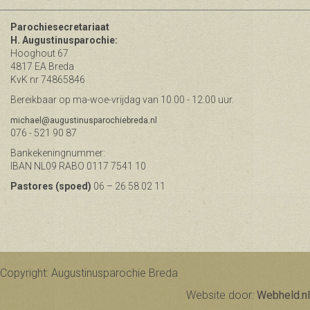
Parochiesecretariaat
H. Augustinusparochie:
Hooghout 67
4817 EA Breda
KvK nr 74865846
Bereikbaar op ma-woe-vrijdag van 10.00 - 12.00 uur.
michael@augustinusparochiebreda.nl
076 - 521 90 87
Bankekeningnummer:
IBAN NL09 RABO 0117 7541 10
Pastores (spoed)
06 – 26 58 02 11
Copyright: Augustinusparochie Breda
Website door:
Webheld.nl