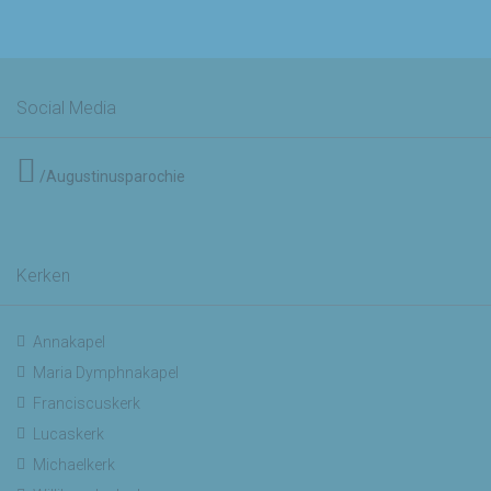
Social Media
/Augustinusparochie
Kerken
Annakapel
Maria Dymphnakapel
Franciscuskerk
Lucaskerk
Michaelkerk