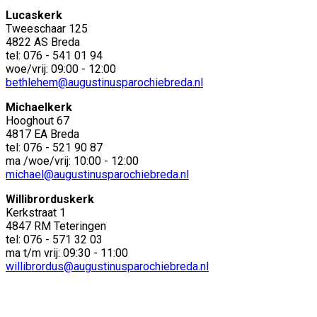
Lucaskerk
Tweeschaar 125
4822 AS Breda
tel: 076 - 541 01 94
woe/vrij: 09:00 - 12:00
bethlehem@augustinusparochiebreda.nl
Michaelkerk
Hooghout 67
4817 EA Breda
tel: 076 - 521 90 87
ma /woe/vrij: 10:00 - 12:00
michael@augustinusparochiebreda.nl
Willibrorduskerk
Kerkstraat 1
4847 RM Teteringen
tel: 076 - 571 32 03
ma t/m vrij: 09:30 - 11:00
willibrordus@augustinusparochiebreda.nl