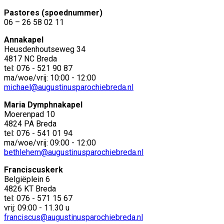
Pastores (spoednummer)
06 – 26 58 02 11
Annakapel
Heusdenhoutseweg 34
4817 NC Breda
tel: 076 - 521 90 87
ma/woe/vrij: 10:00 - 12:00
michael@augustinusparochiebreda.nl
Maria Dymphnakapel
Moerenpad 10
4824 PA Breda
tel: 076 - 541 01 94
ma/woe/vrij: 09:00 - 12:00
bethlehem@augustinusparochiebreda.nl
Franciscuskerk
Belgiëplein 6
4826 KT Breda
tel: 076 - 571 15 67
vrij: 09:00 - 11.30 u
franciscus@augustinusparochiebreda.nl