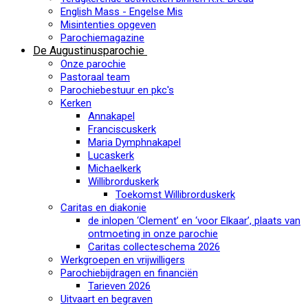
English Mass - Engelse Mis
Misintenties opgeven
Parochiemagazine
De Augustinusparochie
Onze parochie
Pastoraal team
Parochiebestuur en pkc's
Kerken
Annakapel
Franciscuskerk
Maria Dymphnakapel
Lucaskerk
Michaelkerk
Willibrorduskerk
Toekomst Willibrorduskerk
Caritas en diakonie
de inlopen ‘Clement’ en ‘voor Elkaar’, plaats van
ontmoeting in onze parochie
Caritas collecteschema 2026
Werkgroepen en vrijwilligers
Parochiebijdragen en financiën
Tarieven 2026
Uitvaart en begraven