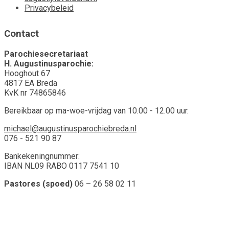
Privacybeleid
Contact
Parochiesecretariaat
H. Augustinusparochie:
Hooghout 67
4817 EA Breda
KvK nr 74865846
Bereikbaar op ma-woe-vrijdag van 10.00 - 12.00 uur.
michael@augustinusparochiebreda.nl
076 - 521 90 87
Bankekeningnummer:
IBAN NL09 RABO 0117 7541 10
Pastores (spoed)
06 – 26 58 02 11