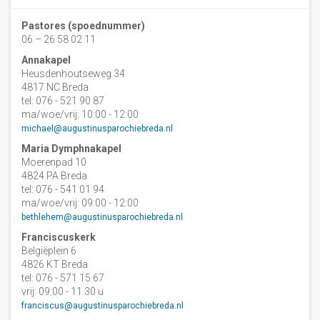
Pastores (spoednummer)
06 – 26 58 02 11
Annakapel
Heusdenhoutseweg 34
4817 NC Breda
tel: 076 - 521 90 87
ma/woe/vrij: 10:00 - 12:00
michael@augustinusparochiebreda.nl
Maria Dymphnakapel
Moerenpad 10
4824 PA Breda
tel: 076 - 541 01 94
ma/woe/vrij: 09:00 - 12:00
bethlehem@augustinusparochiebreda.nl
Franciscuskerk
Belgiëplein 6
4826 KT Breda
tel: 076 - 571 15 67
vrij: 09:00 - 11.30 u
franciscus@augustinusparochiebreda.nl