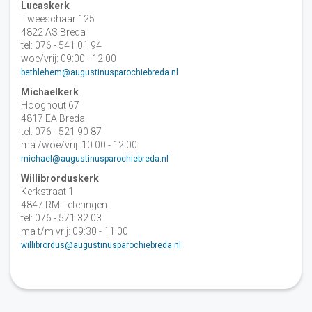
Lucaskerk
Tweeschaar 125
4822 AS Breda
tel: 076 - 541 01 94
woe/vrij: 09:00 - 12:00
bethlehem@augustinusparochiebreda.nl
Michaelkerk
Hooghout 67
4817 EA Breda
tel: 076 - 521 90 87
ma /woe/vrij: 10:00 - 12:00
michael@augustinusparochiebreda.nl
Willibrorduskerk
Kerkstraat 1
4847 RM Teteringen
tel: 076 - 571 32 03
ma t/m vrij: 09:30 - 11:00
willibrordus@augustinusparochiebreda.nl