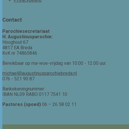
Privacybeleid
Contact
Parochiesecretariaat
H. Augustinusparochie:
Hooghout 67
4817 EA Breda
KvK nr 74865846
Bereikbaar op ma-woe-vrijdag van 10.00 - 12.00 uur.
michael@augustinusparochiebreda.nl
076 - 521 90 87
Bankekeningnummer:
IBAN NL09 RABO 0117 7541 10
Pastores (spoed)
06 – 26 58 02 11