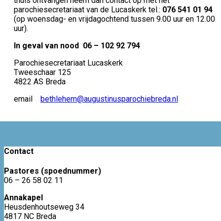
thuis ontvangen neem dan contact op met het
parochiesecretariaat van de Lucaskerk tel.:
076 541 01 94
(op woensdag- en vrijdagochtend tussen 9.00 uur en 12.00
uur).
In geval van nood 06 – 102 92 794
Parochiesecretariaat Lucaskerk
Tweeschaar 125
4822 AS Breda
email
bethlehem@augustinusparochiebreda.nl
Contact
Pastores (spoednummer)
06 – 26 58 02 11
Annakapel
Heusdenhoutseweg 34
4817 NC Breda