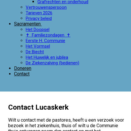
Grafrechten en onderhoud
Vertrouwenspersoon
Tarieven 2026
Privacy beleid
Sacramenten
Het Doopsel
✝ Familiezondagen ✝
Eerste H. Communie
Het Vormsel
De Biecht
Het Huwelijk en jubilea
De Ziekenzalving (bedienen)
Doneren
Contact
Contact Lucaskerk
Wilt u contact met de pastores, heeft u een verzoek voor
bezoek in het ziekenhuis, thuis of wilt u de Communie