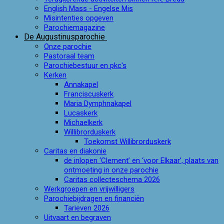
English Mass - Engelse Mis
Misintenties opgeven
Parochiemagazine
De Augustinusparochie
Onze parochie
Pastoraal team
Parochiebestuur en pkc's
Kerken
Annakapel
Franciscuskerk
Maria Dymphnakapel
Lucaskerk
Michaelkerk
Willibrorduskerk
Toekomst Willibrorduskerk
Caritas en diakonie
de inlopen ‘Clement’ en ‘voor Elkaar’, plaats van
ontmoeting in onze parochie
Caritas collecteschema 2026
Werkgroepen en vrijwilligers
Parochiebijdragen en financiën
Tarieven 2026
Uitvaart en begraven