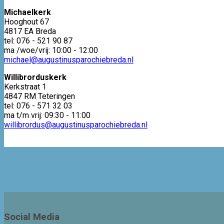
Michaelkerk
Hooghout 67
4817 EA Breda
tel: 076 - 521 90 87
ma /woe/vrij: 10:00 - 12:00
michael@augustinusparochiebreda.nl
Willibrorduskerk
Kerkstraat 1
4847 RM Teteringen
tel: 076 - 571 32 03
ma t/m vrij: 09:30 - 11:00
willibrordus@augustinusparochiebreda.nl
Social Media