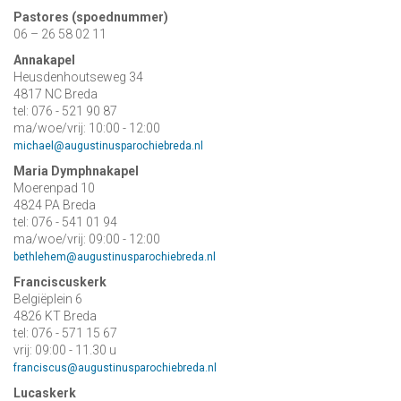
Pastores (spoednummer)
06 – 26 58 02 11
Annakapel
Heusdenhoutseweg 34
4817 NC Breda
tel: 076 - 521 90 87
ma/woe/vrij: 10:00 - 12:00
michael@augustinusparochiebreda.nl
Maria Dymphnakapel
Moerenpad 10
4824 PA Breda
tel: 076 - 541 01 94
ma/woe/vrij: 09:00 - 12:00
bethlehem@augustinusparochiebreda.nl
Franciscuskerk
Belgiëplein 6
4826 KT Breda
tel: 076 - 571 15 67
vrij: 09:00 - 11.30 u
franciscus@augustinusparochiebreda.nl
Lucaskerk