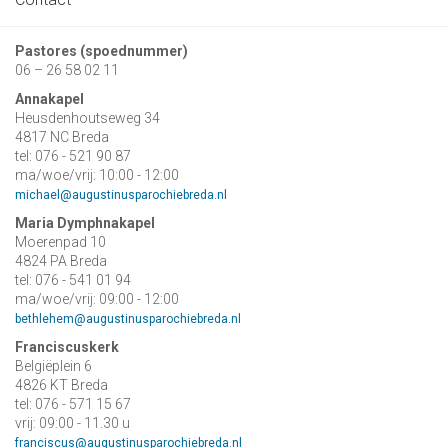
Pastores (spoednummer)
06 – 26 58 02 11
Annakapel
Heusdenhoutseweg 34
4817 NC Breda
tel: 076 - 521 90 87
ma/woe/vrij: 10:00 - 12:00
michael@augustinusparochiebreda.nl
Maria Dymphnakapel
Moerenpad 10
4824 PA Breda
tel: 076 - 541 01 94
ma/woe/vrij: 09:00 - 12:00
bethlehem@augustinusparochiebreda.nl
Franciscuskerk
Belgiëplein 6
4826 KT Breda
tel: 076 - 571 15 67
vrij: 09:00 - 11.30 u
franciscus@augustinusparochiebreda.nl