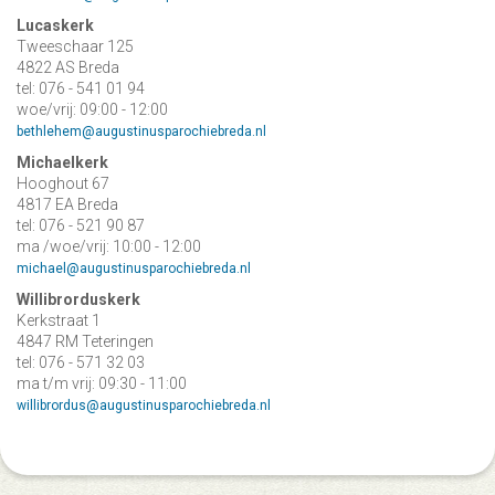
Lucaskerk
Tweeschaar 125
4822 AS Breda
tel: 076 - 541 01 94
woe/vrij: 09:00 - 12:00
bethlehem@augustinusparochiebreda.nl
Michaelkerk
Hooghout 67
4817 EA Breda
tel: 076 - 521 90 87
ma /woe/vrij: 10:00 - 12:00
michael@augustinusparochiebreda.nl
Willibrorduskerk
Kerkstraat 1
4847 RM Teteringen
tel: 076 - 571 32 03
ma t/m vrij: 09:30 - 11:00
willibrordus@augustinusparochiebreda.nl