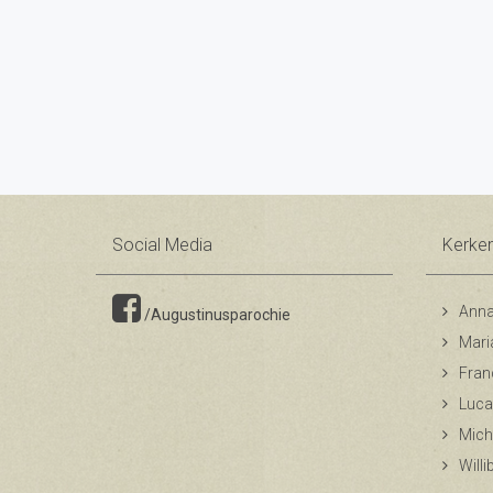
Social Media
Kerke
Anna
/Augustinusparochie
Mari
Fran
Luca
Mich
Will