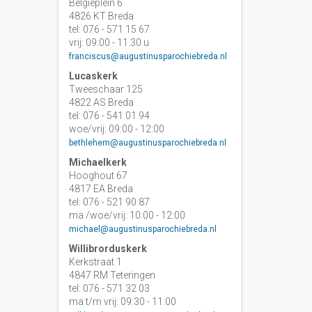
Belgiëplein 6
4826 KT Breda
tel: 076 - 571 15 67
vrij: 09:00 - 11.30 u
franciscus@augustinusparochiebreda.nl
Lucaskerk
Tweeschaar 125
4822 AS Breda
tel: 076 - 541 01 94
woe/vrij: 09:00 - 12:00
bethlehem@augustinusparochiebreda.nl
Michaelkerk
Hooghout 67
4817 EA Breda
tel: 076 - 521 90 87
ma /woe/vrij: 10:00 - 12:00
michael@augustinusparochiebreda.nl
Willibrorduskerk
Kerkstraat 1
4847 RM Teteringen
tel: 076 - 571 32 03
ma t/m vrij: 09:30 - 11:00