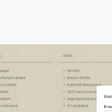
n
Extra
kapel
RK Kerk
a Dymphnakapel
Bisdom Breda
ciscuskerk
Katholiek Nieuwsblad
skerk
Sint Franciscuscentrum
aelkerk
augustijnsverband.nl
ibrorduskerk
Privacybeleid