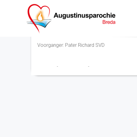
Eucharistieviering
Voorganger: Pater Richard SVD
Franciscus
-
17 oktober 2025
-
No Comments