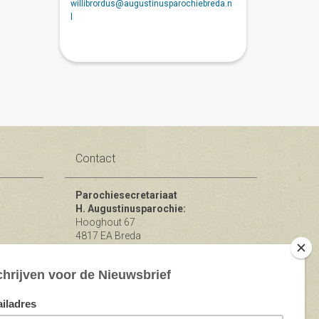
willibrordus@augustinusparochiebreda.n
l
Contact
Parochiesecretariaat
H. Augustinusparochie:
Hooghout 67
4817 EA Breda
KvK nr 74865846
Bereikbaar op ma-woe-vrijdag van
10.00 - 12.00 uur.
michael@augustinusparochiebreda.nl
076 - 521 90 87