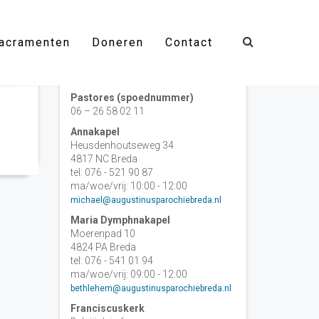
acramenten
Doneren
Contact
Contact
Pastores (spoednummer)
06 – 26 58 02 11
Annakapel
Heusdenhoutseweg 34
4817 NC Breda
tel: 076 - 521 90 87
ma/woe/vrij: 10:00 - 12:00
michael@augustinusparochiebreda.nl
Maria Dymphnakapel
Moerenpad 10
4824 PA Breda
tel: 076 - 541 01 94
ma/woe/vrij: 09:00 - 12:00
bethlehem@augustinusparochiebreda.nl
Franciscuskerk